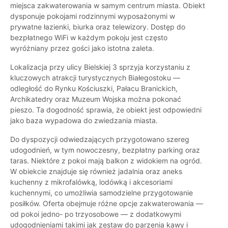
miejsca zakwaterowania w samym centrum miasta. Obiekt
dysponuje pokojami rodzinnymi wyposażonymi w
prywatne łazienki, biurka oraz telewizory. Dostęp do
bezpłatnego WiFi w każdym pokoju jest często
wyróżniany przez gości jako istotna zaleta.
Lokalizacja przy ulicy Bielskiej 3 sprzyja korzystaniu z
kluczowych atrakcji turystycznych Białegostoku —
odległość do Rynku Kościuszki, Pałacu Branickich,
Archikatedry oraz Muzeum Wojska można pokonać
pieszo. Ta dogodność sprawia, że obiekt jest odpowiedni
jako baza wypadowa do zwiedzania miasta.
Do dyspozycji odwiedzających przygotowano szereg
udogodnień, w tym nowoczesny, bezpłatny parking oraz
taras. Niektóre z pokoi mają balkon z widokiem na ogród.
W obiekcie znajduje się również jadalnia oraz aneks
kuchenny z mikrofalówką, lodówką i akcesoriami
kuchennymi, co umożliwia samodzielne przygotowanie
posiłków. Oferta obejmuje różne opcje zakwaterowania —
od pokoi jedno- po trzyosobowe — z dodatkowymi
udogodnieniami takimi jak zestaw do parzenia kawy i