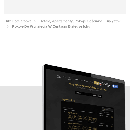
Orły Hotelarstwa
Hotele, Apartamenty, Pokoje Gościnne - Białystok
Pokoje Do Wynajęcia W Centrum Białegostoku