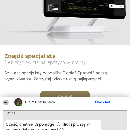
Znajdź specjalistę
Plebiscyt skupia najlepszych w branży
Szukasz specjalisty w pobliżu Ciebie? Sprawdź naszą
wyszukiwarkę. Korzystaj tylko z usług najlepszych!
Szukaj
ORŁY Hotelarstwa
Live chat
07:32
Cześć, chętnie Ci pomogę! 🙂 Kliknij proszę w
odpowiedni temat rozmowy! 🙂