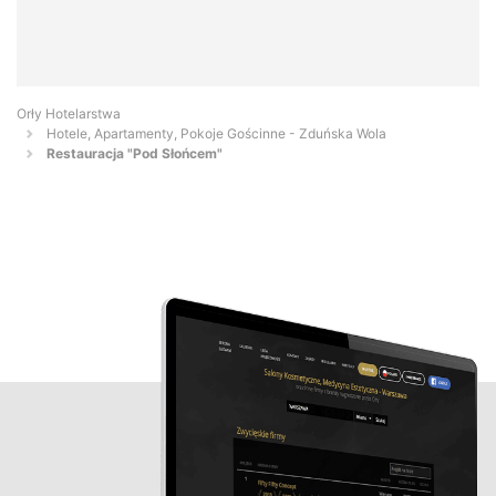
Orły Hotelarstwa
Hotele, Apartamenty, Pokoje Gościnne - Zduńska Wola
Restauracja "Pod Słońcem"