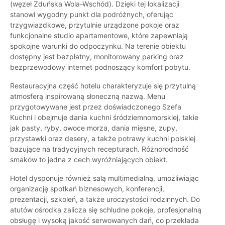
(węzeł Zduńska Wola-Wschód). Dzięki tej lokalizacji
stanowi wygodny punkt dla podróżnych, oferując
trzygwiazdkowe, przytulnie urządzone pokoje oraz
funkcjonalne studio apartamentowe, które zapewniają
spokojne warunki do odpoczynku. Na terenie obiektu
dostępny jest bezpłatny, monitorowany parking oraz
bezprzewodowy internet podnoszący komfort pobytu.
Restauracyjna część hotelu charakteryzuje się przytulną
atmosferą inspirowaną słoneczną nazwą. Menu
przygotowywane jest przez doświadczonego Szefa
Kuchni i obejmuje dania kuchni śródziemnomorskiej, takie
jak pasty, ryby, owoce morza, dania mięsne, zupy,
przystawki oraz desery, a także potrawy kuchni polskiej
bazujące na tradycyjnych recepturach. Różnorodność
smaków to jedna z cech wyróżniających obiekt.
Hotel dysponuje również salą multimedialną, umożliwiając
organizację spotkań biznesowych, konferencji,
prezentacji, szkoleń, a także uroczystości rodzinnych. Do
atutów ośrodka zalicza się schludne pokoje, profesjonalną
obsługę i wysoką jakość serwowanych dań, co przekłada