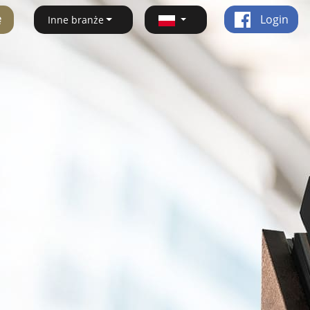
ę
Login
Inne branże