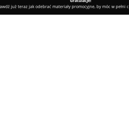
Gratulacje!
awdź już teraz jak odebrać materiały promocyjne, by móc w pełni c
ościnne - Kostrzyn nad Odrą
Skalnik
O firmie:
Skalnik
zlokalizowany w Kostrz
wypoczynek w spokojnej, zacisz
ujścia Warty do Odry, obiekt te
rekreację na świeżym powietrzu
lokalizacja oraz dostępność po
bazą wypadową do wizyt w Berl
Oferta tego miejsca obejmuje 
apartamenty z kuchnią lub an
oraz poczucie domowego komfor
monitorowany, z dostępem do 