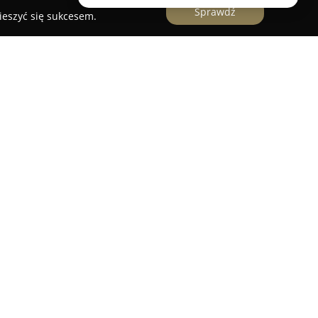
Sprawdź
ieszyć się sukcesem.
ynie nad Odrą to obiekt noclegowy zapewniający
nej okolicy. Usytuowany w pobliżu lasów oraz
n jest szczególnie atrakcyjny dla osób ceniących
, takich jak wędkarze czy grzybiarze. Dogodna
łączeń kolejowych czynią Skalnik odpowiednią
inie i Poczdamie.
prywatne, samodzielne bungalowy lub
eksem kuchennym, co pozwala na pełną swobodę
tu. Teren obiektu jest ogrodzony i
bezpłatnego parkingu. Goście mogą korzystać