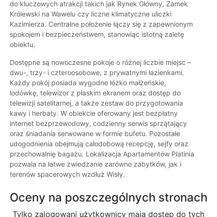
do kluczowych atrakcji takich jak Rynek Główny, Zamek
Królewski na Wawelu czy liczne klimatyczne uliczki
Kazimierza. Centralne położenie łączy się z zapewnionym
spokojem i bezpieczeństwem, stanowiąc istotną zaletę
obiektu.
Dostępne są nowoczesne pokoje o różnej liczbie miejsc –
dwu-, trzy- i czteroosobowe, z prywatnymi łazienkami.
Każdy pokój posiada wygodne łóżko małżeńskie,
lodówkę, telewizor z płaskim ekranem oraz dostęp do
telewizji satelitarnej, a także zestaw do przygotowania
kawy i herbaty. W obiekcie oferowany jest bezpłatny
internet bezprzewodowy, codzienny serwis sprzątający
oraz śniadania serwowane w formie bufetu. Pozostałe
udogodnienia obejmują całodobową recepcję, sejfy oraz
przechowalnię bagażu. Lokalizacja Apartamentów Platinia
pozwala na łatwe zwiedzanie zarówno zabytków, jak i
terenów spacerowych wzdłuż Wisły.
Oceny na poszczególnych stronach
Tylko zalogowani użytkownicy maja dostęp do tych