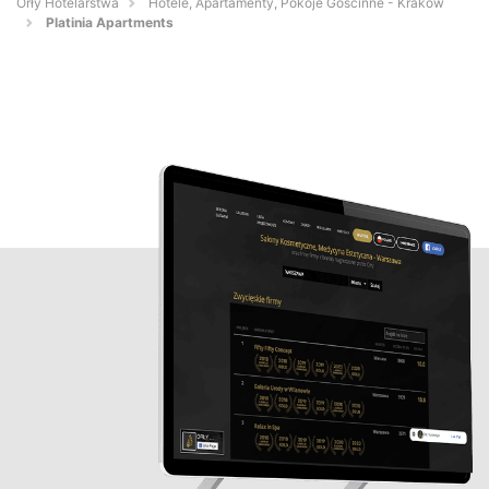
Orły Hotelarstwa
Hotele, Apartamenty, Pokoje Gościnne - Kraków
Platinia Apartments