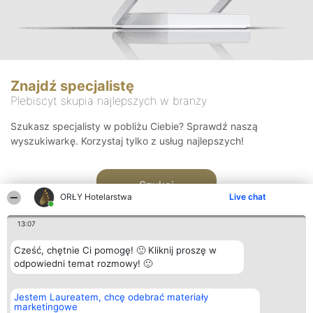
Znajdź specjalistę
Plebiscyt skupia najlepszych w branży
Szukasz specjalisty w pobliżu Ciebie? Sprawdź naszą
wyszukiwarkę. Korzystaj tylko z usług najlepszych!
Szukaj
ORŁY Hotelarstwa
Live chat
13:07
Cześć, chętnie Ci pomogę! 🙂 Kliknij proszę w
odpowiedni temat rozmowy! 🙂
Organizator plebiscytu
Plebiscyt
Kontakt
Jestem Laureatem, chcę odebrać materiały
Bright Side Solutions sp. z o.
Laureaci
Kontakt
marketingowe
o. sp. k.
Lista