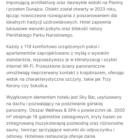
imponującą architekturę oraz niezwykłe widoki na Pieniny
i przełom Dunajca. Obiekt został otwarty w 2023 roku,
łącząc nowoczesne rozwiązania z poszanowaniem dla
lokalnych tradycji uzdrowiskowych. Hotel zapewnia
luksusowe warunki pobytu oraz bliskość natury
Pienińskiego Parku Narodowego.
Każdy z 119 komfortowo urządzonych pokoi i
apartamentów zaprojektowano z myślą o wysokim
standardzie, wyposażywszy je w klimatyzację i szybki
internet Wi-Fi. Przeszklone ściany panoramiczne
umożliwiają nieprzerwany kontakt z krajobrazem, oferując
widok na charakterystyczne szczyty, takie jak Trzy
Korony czy Sokolica.
Wyjątkowym elementem hotelu jest Sky Bar, usytuowany
na dachu i pozwalający na podziwianie górskiej
panoramy. Obszar Wellness & SPA o powierzchni ok. 2000
m² obejmuje 18 gabinetów zabiegowych, kryty basen ze
zintegrowaną muzykoterapią podwodną oraz różnorodne
sauny, tworząc sprzyjające warunki do odpoczynku i
odnowy. Hotelowa restauracja oferuje dania