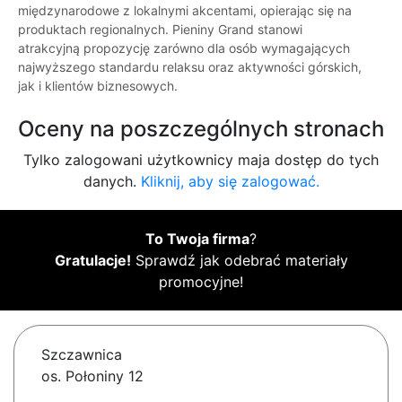
międzynarodowe z lokalnymi akcentami, opierając się na
produktach regionalnych. Pieniny Grand stanowi
atrakcyjną propozycję zarówno dla osób wymagających
najwyższego standardu relaksu oraz aktywności górskich,
jak i klientów biznesowych.
Oceny na poszczególnych stronach
Tylko zalogowani użytkownicy maja dostęp do tych
danych.
Kliknij, aby się zalogować.
To Twoja firma
?
Gratulacje!
Sprawdź jak odebrać materiały
promocyjne!
Szczawnica
os. Połoniny 12