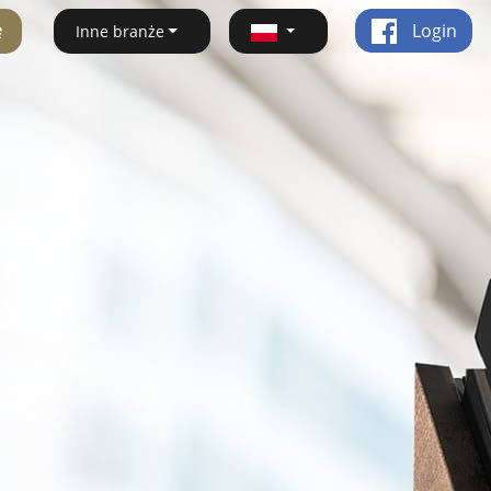
ę
Login
Inne branże