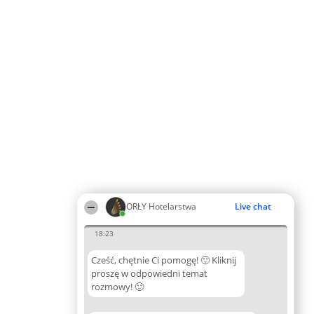
ORŁY Hotelarstwa
Live chat
18:23
Cześć, chętnie Ci pomogę! 🙂 Kliknij
proszę w odpowiedni temat
rozmowy! 🙂