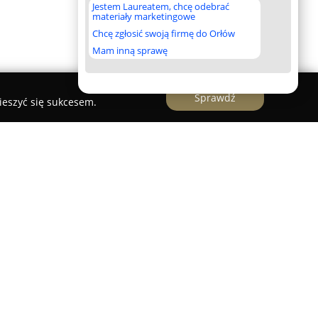
Jestem Laureatem, chcę odebrać
materiały marketingowe
Chcę zgłosić swoją firmę do Orłów
Mam inną sprawę
Sprawdź
ieszyć się sukcesem.
uje się w centrum Augustowa, tuż obok Rynku
uje się komfortową i elegancką atmosferą,
matyzowane pokoje. Większość z nich oferuje
ym pokoju goście mają do dyspozycji bezpłatny
barek oraz zestaw do parzenia kawy i herbaty, co