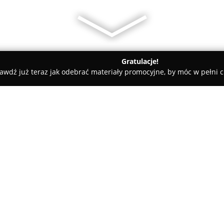
Gratulacje!
awdź już teraz jak odebrać materiały promocyjne, by móc w pełni c
ościnne - Augustów
Hotel i Restauracja Perła
O firmie:
Hotel i Restauracja Perła
znajd
Zygmunta Augusta. Obiekt cech
udostępniając przestronne, kli
widok na pobliski park. W każd
internet Wi-Fi, telewizor, mini