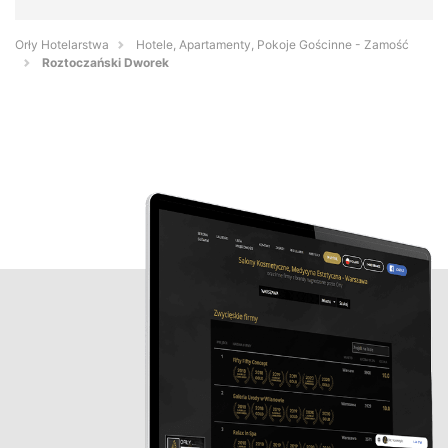
Orły Hotelarstwa
Hotele, Apartamenty, Pokoje Gościnne - Zamość
Roztoczański Dworek