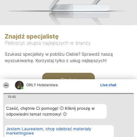
Znajdź specjalistę
Plebiscyt skupia najlepszych w branży
Szukasz specjalisty w pobliżu Ciebie? Sprawdź naszą
wyszukiwarkę. Korzystaj tylko z usług najlepszych!
Szukaj
ORŁY Hotelarstwa
Live chat
15:43
Cześć, chętnie Ci pomogę! 🙂 Kliknij proszę w
odpowiedni temat rozmowy! 🙂
Organizator plebiscytu
Plebiscyt
Kontakt
Jestem Laureatem, chcę odebrać materiały
Bright Side Solutions sp. z o.
Laureaci
Kontakt
marketingowe
o. sp. k.
Lista