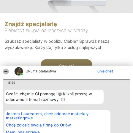
Znajdź specjalistę
Plebiscyt skupia najlepszych w branży
Szukasz specjalisty w pobliżu Ciebie? Sprawdź naszą
wyszukiwarkę. Korzystaj tylko z usług najlepszych!
Szukaj
ORŁY Hotelarstwa
Live chat
15:39
Cześć, chętnie Ci pomogę! 🙂 Kliknij proszę w
odpowiedni temat rozmowy! 🙂
Organizator plebiscytu
Plebiscyt
Kontakt
Jestem Laureatem, chcę odebrać materiały
Bright Side Solutions sp. z o.
Laureaci
Kontakt
marketingowe
o. sp. k.
Lista
ul. Ruska 22
wszystkich
Chcę zgłosić swoją firmę do Orłów
Wrocław 50-079
Laureatów
Mam inną sprawę
KRS 0000749100 | Regon
Zasady