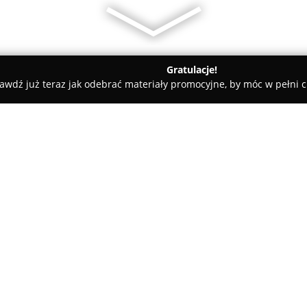
Gratulacje!
awdź już teraz jak odebrać materiały promocyjne, by móc w pełni c
ościnne - Uniejów
Pałac Uniejów
O firmie:
Pałac Uniejów
mieści się malo
Bulwarów Nadwarciańskich, sta
się komfort oraz elegancja. Ob
dawnymi rezydencjami i aryst
indywidualny wyraz. Oferuje 25
nich posiada widok na rzekę, 