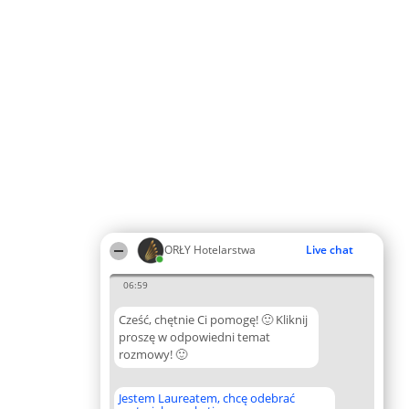
ORŁY Hotelarstwa
Live chat
06:59
Cześć, chętnie Ci pomogę! 🙂 Kliknij
proszę w odpowiedni temat
rozmowy! 🙂
Jestem Laureatem, chcę odebrać