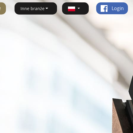
ę
Login
Inne branże