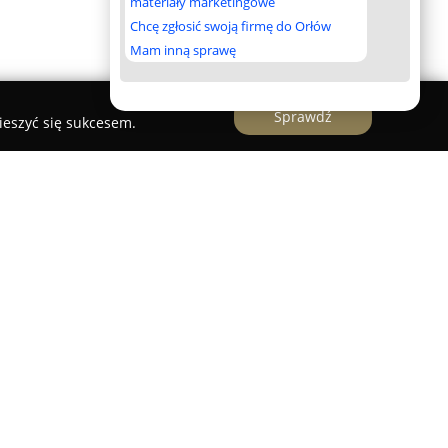
materiały marketingowe
Chcę zgłosić swoją firmę do Orłów
Mam inną sprawę
Sprawdź
ieszyć się sukcesem.
wniczo na skarpie z dostępem do rzeki Warty i
nowiąc miejsce, w którym wyraźnie przenikają
iekt charakteryzuje się architekturą inspirowaną
okratycznym wystrojem wnętrz, co nadaje mu
 klimatyzowanych, przytulnych pokoi; część z
ogrody bądź Zamek w Uniejowie.