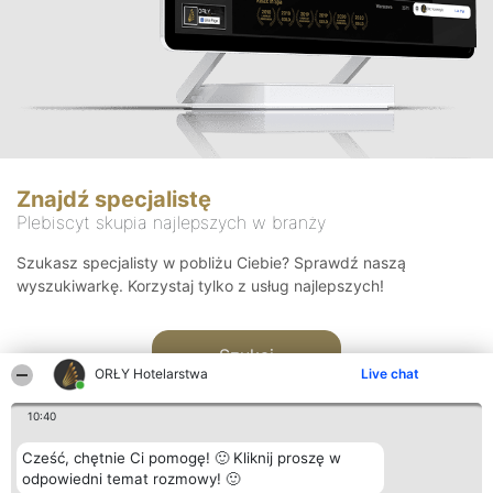
Znajdź specjalistę
Plebiscyt skupia najlepszych w branży
Szukasz specjalisty w pobliżu Ciebie? Sprawdź naszą
wyszukiwarkę. Korzystaj tylko z usług najlepszych!
Szukaj
ORŁY Hotelarstwa
Live chat
10:40
Cześć, chętnie Ci pomogę! 🙂 Kliknij proszę w
odpowiedni temat rozmowy! 🙂