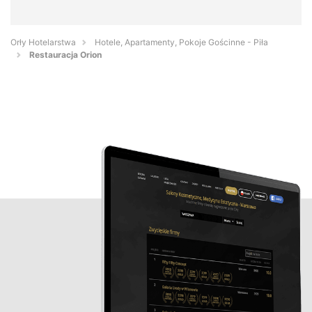
Orły Hotelarstwa
Hotele, Apartamenty, Pokoje Gościnne - Piła
Restauracja Orion