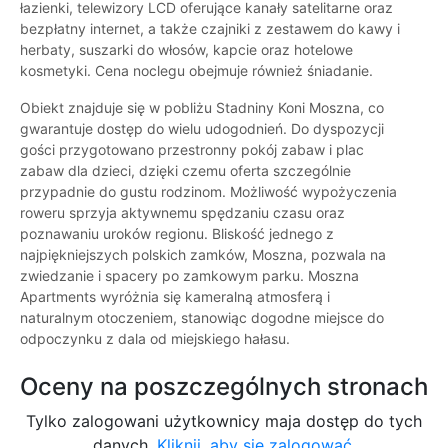
łazienki, telewizory LCD oferujące kanały satelitarne oraz
bezpłatny internet, a także czajniki z zestawem do kawy i
herbaty, suszarki do włosów, kapcie oraz hotelowe
kosmetyki. Cena noclegu obejmuje również śniadanie.
Obiekt znajduje się w pobliżu Stadniny Koni Moszna, co
gwarantuje dostęp do wielu udogodnień. Do dyspozycji
gości przygotowano przestronny pokój zabaw i plac
zabaw dla dzieci, dzięki czemu oferta szczególnie
przypadnie do gustu rodzinom. Możliwość wypożyczenia
roweru sprzyja aktywnemu spędzaniu czasu oraz
poznawaniu uroków regionu. Bliskość jednego z
najpiękniejszych polskich zamków, Moszna, pozwala na
zwiedzanie i spacery po zamkowym parku. Moszna
Apartments wyróżnia się kameralną atmosferą i
naturalnym otoczeniem, stanowiąc dogodne miejsce do
odpoczynku z dala od miejskiego hałasu.
Oceny na poszczególnych stronach
Tylko zalogowani użytkownicy maja dostęp do tych
danych.
Kliknij, aby się zalogować.