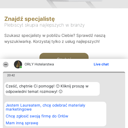
Znajdź specjalistę
Plebiscyt skupia najlepszych w branży
Szukasz specjalisty w pobliżu Ciebie? Sprawdź naszą
wyszukiwarkę. Korzystaj tylko z usług najlepszych!
Szukaj
ORŁY Hotelarstwa
Live chat
20:42
Cześć, chętnie Ci pomogę! 🙂 Kliknij proszę w
odpowiedni temat rozmowy! 🙂
Organizator plebiscytu
Plebiscyt
Kontakt
Jestem Laureatem, chcę odebrać materiały
Bright Side Solutions sp. z o.
Laureaci
Kontakt
marketingowe
o. sp. k.
Lista
ul. Ruska 22
wszystkich
Chcę zgłosić swoją firmę do Orłów
Wrocław 50-079
Laureatów
Mam inną sprawę
KRS 0000749100 | Regon
Zasady
381313360 | NIP 8943132676
Regulamin