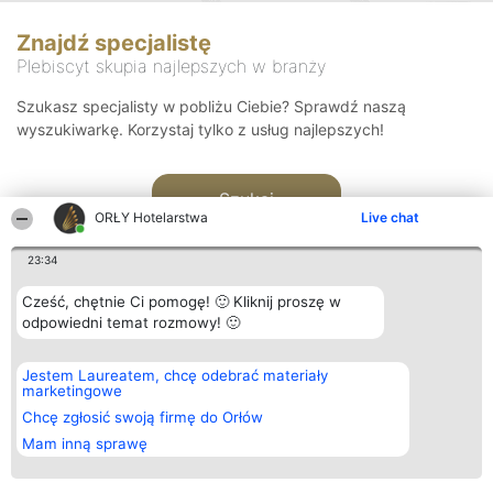
Znajdź specjalistę
Plebiscyt skupia najlepszych w branży
Szukasz specjalisty w pobliżu Ciebie? Sprawdź naszą
wyszukiwarkę. Korzystaj tylko z usług najlepszych!
Szukaj
ORŁY Hotelarstwa
Live chat
23:34
Cześć, chętnie Ci pomogę! 🙂 Kliknij proszę w
odpowiedni temat rozmowy! 🙂
Organizator plebiscytu
Plebiscyt
Kontakt
Jestem Laureatem, chcę odebrać materiały
Bright Side Solutions sp. z o.
Laureaci
Kontakt
marketingowe
o. sp. k.
Lista
ul. Ruska 22
wszystkich
Chcę zgłosić swoją firmę do Orłów
Wrocław 50-079
Laureatów
Mam inną sprawę
KRS 0000749100 | Regon
Zasady
381313360 | NIP 8943132676
Regulamin
+48 508 492 400
Polityka
Prywatności