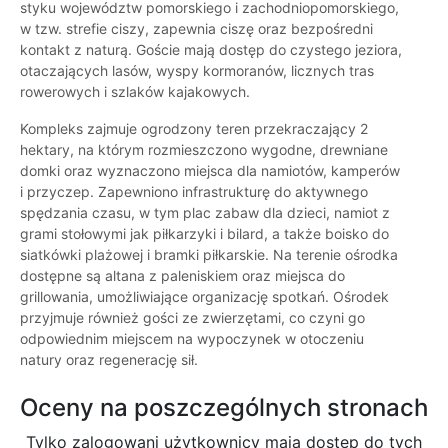
styku województw pomorskiego i zachodniopomorskiego,
w tzw. strefie ciszy, zapewnia ciszę oraz bezpośredni
kontakt z naturą. Goście mają dostęp do czystego jeziora,
otaczających lasów, wyspy kormoranów, licznych tras
rowerowych i szlaków kajakowych.
Kompleks zajmuje ogrodzony teren przekraczający 2
hektary, na którym rozmieszczono wygodne, drewniane
domki oraz wyznaczono miejsca dla namiotów, kamperów
i przyczep. Zapewniono infrastrukturę do aktywnego
spędzania czasu, w tym plac zabaw dla dzieci, namiot z
grami stołowymi jak piłkarzyki i bilard, a także boisko do
siatkówki plażowej i bramki piłkarskie. Na terenie ośrodka
dostępne są altana z paleniskiem oraz miejsca do
grillowania, umożliwiające organizację spotkań. Ośrodek
przyjmuje również gości ze zwierzętami, co czyni go
odpowiednim miejscem na wypoczynek w otoczeniu
natury oraz regenerację sił.
Oceny na poszczególnych stronach
Tylko zalogowani użytkownicy maja dostęp do tych