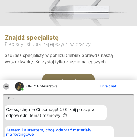
Znajdź specjalistę
Plebiscyt skupia najlepszych w branży
Szukasz specjalisty w pobliżu Ciebie? Sprawdź naszą
wyszukiwarkę. Korzystaj tylko z usług najlepszych!
Szukaj
ORŁY Hotelarstwa
Live chat
11:35
Cześć, chętnie Ci pomogę! 🙂 Kliknij proszę w
odpowiedni temat rozmowy! 🙂
Organizator plebiscytu
Plebiscyt
Kontakt
Jestem Laureatem, chcę odebrać materiały
Bright Side Solutions sp. z o.
Laureaci
Kontakt
marketingowe
o. sp. k.
Lista