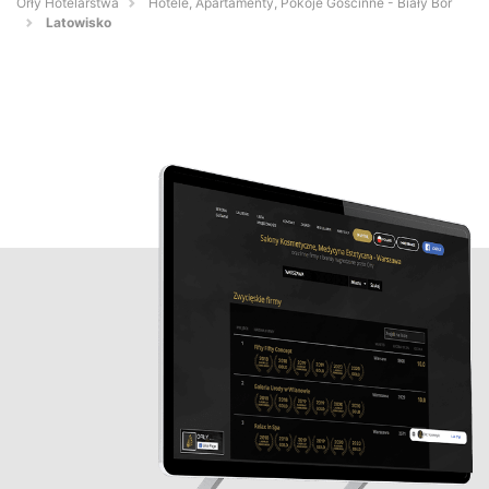
Orły Hotelarstwa
Hotele, Apartamenty, Pokoje Gościnne - Biały Bór
Latowisko