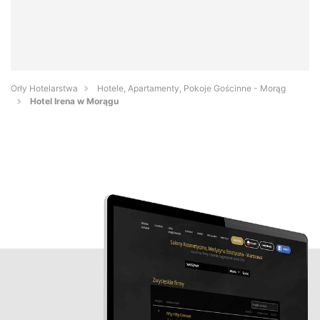
Orły Hotelarstwa
Hotele, Apartamenty, Pokoje Gościnne - Morąg
Hotel Irena w Morągu