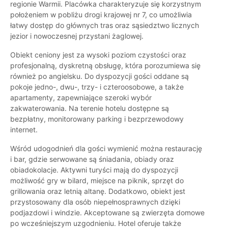
regionie Warmii. Placówka charakteryzuje się korzystnym
położeniem w pobliżu drogi krajowej nr 7, co umożliwia
łatwy dostęp do głównych tras oraz sąsiedztwo licznych
jezior i nowoczesnej przystani żaglowej.
Obiekt ceniony jest za wysoki poziom czystości oraz
profesjonalną, dyskretną obsługę, która porozumiewa się
również po angielsku. Do dyspozycji gości oddane są
pokoje jedno-, dwu-, trzy- i czteroosobowe, a także
apartamenty, zapewniające szeroki wybór
zakwaterowania. Na terenie hotelu dostępne są
bezpłatny, monitorowany parking i bezprzewodowy
internet.
Wśród udogodnień dla gości wymienić można restaurację
i bar, gdzie serwowane są śniadania, obiady oraz
obiadokolacje. Aktywni turyści mają do dyspozycji
możliwość gry w bilard, miejsce na piknik, sprzęt do
grillowania oraz letnią altanę. Dodatkowo, obiekt jest
przystosowany dla osób niepełnosprawnych dzięki
podjazdowi i windzie. Akceptowane są zwierzęta domowe
po wcześniejszym uzgodnieniu. Hotel oferuje także