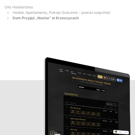
Orły Hotelarstwa
Hotele, Apartamenty, Pokoje Gościnne - powiat sulęciński
Dom Przyjęć „Nestor” w Krzeszycach