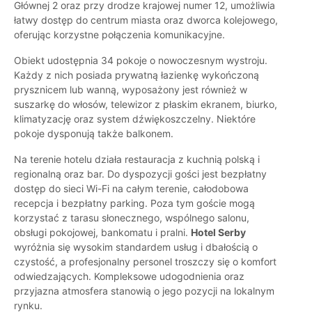
Głównej 2 oraz przy drodze krajowej numer 12, umożliwia
łatwy dostęp do centrum miasta oraz dworca kolejowego,
oferując korzystne połączenia komunikacyjne.
Obiekt udostępnia 34 pokoje o nowoczesnym wystroju.
Każdy z nich posiada prywatną łazienkę wykończoną
prysznicem lub wanną, wyposażony jest również w
suszarkę do włosów, telewizor z płaskim ekranem, biurko,
klimatyzację oraz system dźwiękoszczelny. Niektóre
pokoje dysponują także balkonem.
Na terenie hotelu działa restauracja z kuchnią polską i
regionalną oraz bar. Do dyspozycji gości jest bezpłatny
dostęp do sieci Wi-Fi na całym terenie, całodobowa
recepcja i bezpłatny parking. Poza tym goście mogą
korzystać z tarasu słonecznego, wspólnego salonu,
obsługi pokojowej, bankomatu i pralni.
Hotel Serby
wyróżnia się wysokim standardem usług i dbałością o
czystość, a profesjonalny personel troszczy się o komfort
odwiedzających. Kompleksowe udogodnienia oraz
przyjazna atmosfera stanowią o jego pozycji na lokalnym
rynku.