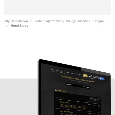
Orły Hotelarstwa
Hotele, Apartamenty, Pokoje Gościnne - Głogów
Hotel Serby