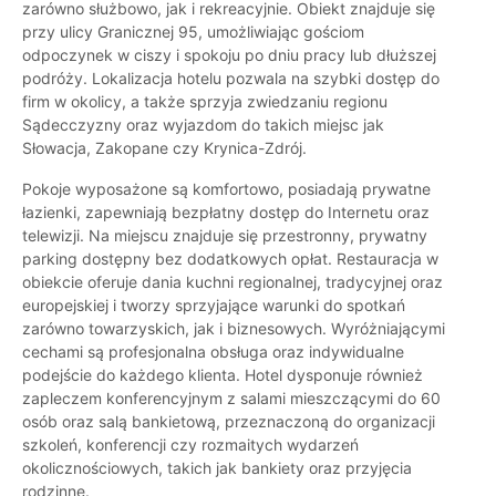
zarówno służbowo, jak i rekreacyjnie. Obiekt znajduje się
przy ulicy Granicznej 95, umożliwiając gościom
odpoczynek w ciszy i spokoju po dniu pracy lub dłuższej
podróży. Lokalizacja hotelu pozwala na szybki dostęp do
firm w okolicy, a także sprzyja zwiedzaniu regionu
Sądecczyzny oraz wyjazdom do takich miejsc jak
Słowacja, Zakopane czy Krynica-Zdrój.
Pokoje wyposażone są komfortowo, posiadają prywatne
łazienki, zapewniają bezpłatny dostęp do Internetu oraz
telewizji. Na miejscu znajduje się przestronny, prywatny
parking dostępny bez dodatkowych opłat. Restauracja w
obiekcie oferuje dania kuchni regionalnej, tradycyjnej oraz
europejskiej i tworzy sprzyjające warunki do spotkań
zarówno towarzyskich, jak i biznesowych. Wyróżniającymi
cechami są profesjonalna obsługa oraz indywidualne
podejście do każdego klienta. Hotel dysponuje również
zapleczem konferencyjnym z salami mieszczącymi do 60
osób oraz salą bankietową, przeznaczoną do organizacji
szkoleń, konferencji czy rozmaitych wydarzeń
okolicznościowych, takich jak bankiety oraz przyjęcia
rodzinne.