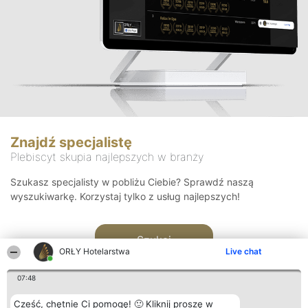
Znajdź specjalistę
Plebiscyt skupia najlepszych w branży
Szukasz specjalisty w pobliżu Ciebie? Sprawdź naszą
wyszukiwarkę. Korzystaj tylko z usług najlepszych!
Szukaj
ORŁY Hotelarstwa
Live chat
07:48
Cześć, chętnie Ci pomogę! 🙂 Kliknij proszę w