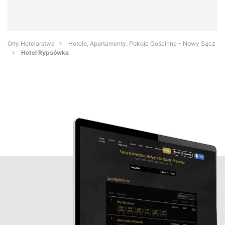
Orły Hotelarstwa
Hotele, Apartamenty, Pokoje Gościnne - Nowy Sącz
Hotel Rypsówka