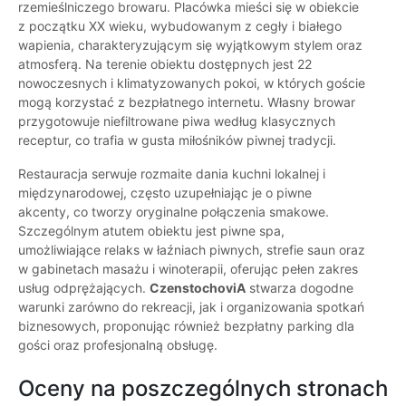
rzemieślniczego browaru. Placówka mieści się w obiekcie
z początku XX wieku, wybudowanym z cegły i białego
wapienia, charakteryzującym się wyjątkowym stylem oraz
atmosferą. Na terenie obiektu dostępnych jest 22
nowoczesnych i klimatyzowanych pokoi, w których goście
mogą korzystać z bezpłatnego internetu. Własny browar
przygotowuje niefiltrowane piwa według klasycznych
receptur, co trafia w gusta miłośników piwnej tradycji.
Restauracja serwuje rozmaite dania kuchni lokalnej i
międzynarodowej, często uzupełniając je o piwne
akcenty, co tworzy oryginalne połączenia smakowe.
Szczególnym atutem obiektu jest piwne spa,
umożliwiające relaks w łaźniach piwnych, strefie saun oraz
w gabinetach masażu i winoterapii, oferując pełen zakres
usług odprężających.
CzenstochoviA
stwarza dogodne
warunki zarówno do rekreacji, jak i organizowania spotkań
biznesowych, proponując również bezpłatny parking dla
gości oraz profesjonalną obsługę.
Oceny na poszczególnych stronach