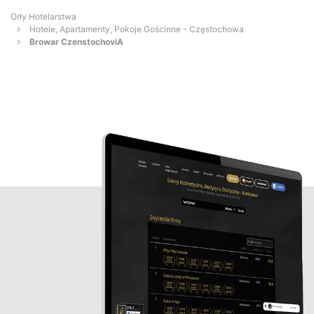
Orły Hotelarstwa
Hotele, Apartamenty, Pokoje Gościnne - Częstochowa
Browar CzenstochoviA