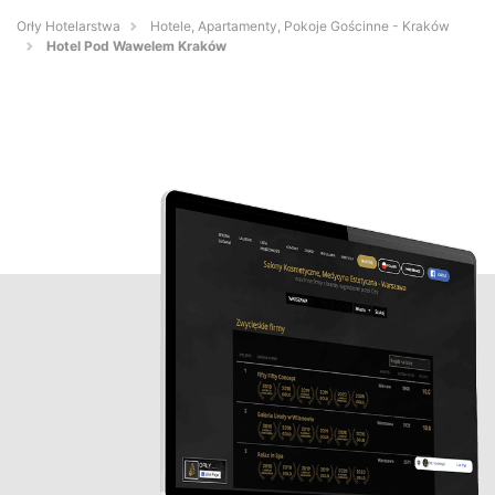
Orły Hotelarstwa
Hotele, Apartamenty, Pokoje Gościnne - Kraków
Hotel Pod Wawelem Kraków