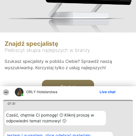
Znajdź specjalistę
Plebiscyt skupia najlepszych w branży
Szukasz specjalisty w pobliżu Ciebie? Sprawdź naszą
wyszukiwarkę. Korzystaj tylko z usług najlepszych!
Szukaj
ORŁY Hotelarstwa
Live chat
07:31
Cześć, chętnie Ci pomogę! 🙂 Kliknij proszę w
odpowiedni temat rozmowy! 🙂
Organizator plebiscytu
Plebiscyt
Kontakt
Jestem Laureatem, chcę odebrać materiały
Bright Side Solutions sp. z o.
Laureaci
Kontakt