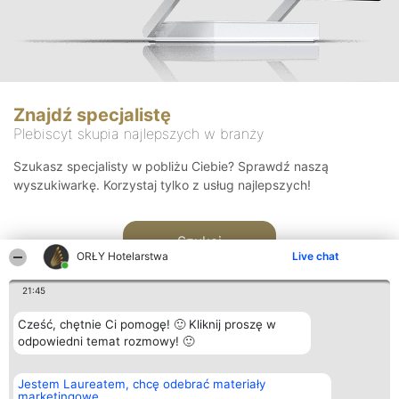
Znajdź specjalistę
Plebiscyt skupia najlepszych w branży
Szukasz specjalisty w pobliżu Ciebie? Sprawdź naszą
wyszukiwarkę. Korzystaj tylko z usług najlepszych!
Szukaj
ORŁY Hotelarstwa
Live chat
21:45
Cześć, chętnie Ci pomogę! 🙂 Kliknij proszę w
odpowiedni temat rozmowy! 🙂
Organizator plebiscytu
Plebiscyt
Kontakt
Jestem Laureatem, chcę odebrać materiały
Bright Side Solutions sp. z o.
Laureaci
Kontakt
marketingowe
o. sp. k.
Lista