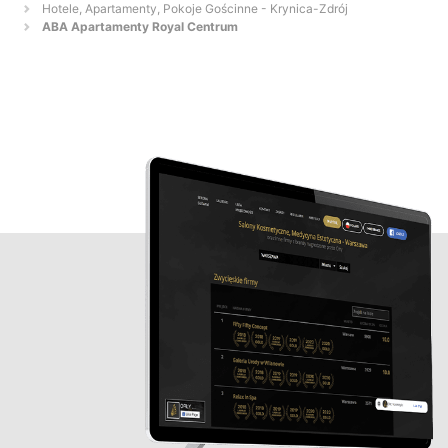
Hotele, Apartamenty, Pokoje Gościnne - Krynica-Zdrój
ABA Apartamenty Royal Centrum