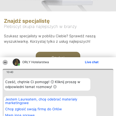
Znajdź specjalistę
Plebiscyt skupia najlepszych w branży
Szukasz specjalisty w pobliżu Ciebie? Sprawdź naszą
wyszukiwarkę. Korzystaj tylko z usług najlepszych!
Szukaj
ORŁY Hotelarstwa
Live chat
10:40
Cześć, chętnie Ci pomogę! 🙂 Kliknij proszę w
odpowiedni temat rozmowy! 🙂
Organizator plebiscytu
Plebiscyt
Kontakt
Jestem Laureatem, chcę odebrać materiały
Bright Side Solutions sp. z o.
Laureaci
Kontakt
marketingowe
o. sp. k.
Lista
ul. Ruska 22
wszystkich
Chcę zgłosić swoją firmę do Orłów
Wrocław 50-079
Laureatów
Mam inną sprawę
KRS 0000749100 | Regon
Zasady