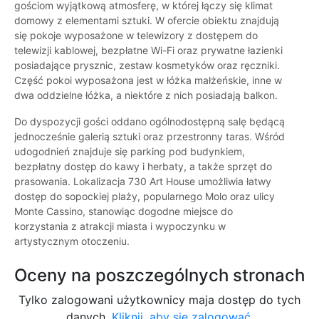
gościom wyjątkową atmosferę, w której łączy się klimat
domowy z elementami sztuki. W ofercie obiektu znajdują
się pokoje wyposażone w telewizory z dostępem do
telewizji kablowej, bezpłatne Wi-Fi oraz prywatne łazienki
posiadające prysznic, zestaw kosmetyków oraz ręczniki.
Część pokoi wyposażona jest w łóżka małżeńskie, inne w
dwa oddzielne łóżka, a niektóre z nich posiadają balkon.
Do dyspozycji gości oddano ogólnodostępną salę będącą
jednocześnie galerią sztuki oraz przestronny taras. Wśród
udogodnień znajduje się parking pod budynkiem,
bezpłatny dostęp do kawy i herbaty, a także sprzęt do
prasowania. Lokalizacja 730 Art House umożliwia łatwy
dostęp do sopockiej plaży, popularnego Molo oraz ulicy
Monte Cassino, stanowiąc dogodne miejsce do
korzystania z atrakcji miasta i wypoczynku w
artystycznym otoczeniu.
Oceny na poszczególnych stronach
Tylko zalogowani użytkownicy maja dostęp do tych
danych.
Kliknij, aby się zalogować.