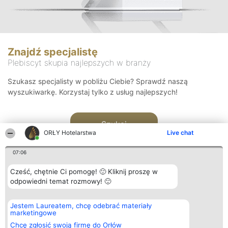
Znajdź specjalistę
Plebiscyt skupia najlepszych w branży
Szukasz specjalisty w pobliżu Ciebie? Sprawdź naszą
wyszukiwarkę. Korzystaj tylko z usług najlepszych!
Szukaj
ORŁY Hotelarstwa
Live chat
07:06
Cześć, chętnie Ci pomogę! 🙂 Kliknij proszę w
odpowiedni temat rozmowy! 🙂
Organizator plebiscytu
Plebiscyt
Kontakt
Jestem Laureatem, chcę odebrać materiały
Bright Side Solutions sp. z o.
Laureaci
Kontakt
marketingowe
o. sp. k.
Lista
ul. Ruska 22
wszystkich
Chcę zgłosić swoją firmę do Orłów