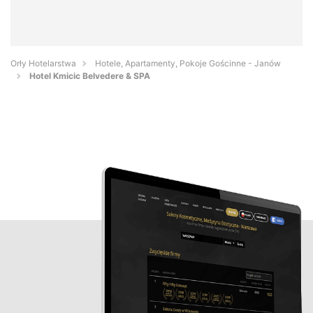
Orły Hotelarstwa
Hotele, Apartamenty, Pokoje Gościnne - Janów
Hotel Kmicic Belvedere & SPA