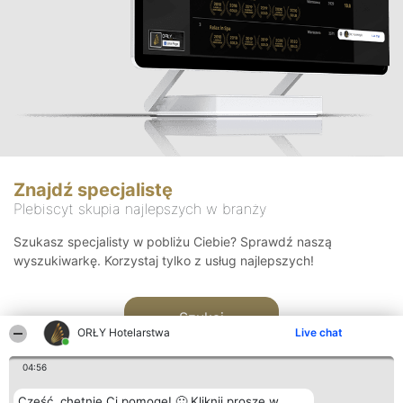
Znajdź specjalistę
Plebiscyt skupia najlepszych w branży
Szukasz specjalisty w pobliżu Ciebie? Sprawdź naszą
wyszukiwarkę. Korzystaj tylko z usług najlepszych!
Szukaj
ORŁY Hotelarstwa
Live chat
04:56
Cześć, chętnie Ci pomogę! 🙂 Kliknij proszę w