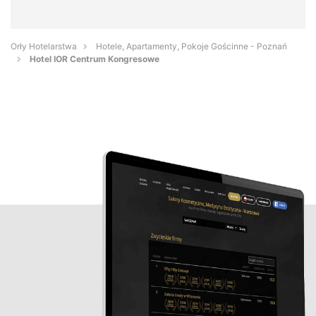
Orły Hotelarstwa
Hotele, Apartamenty, Pokoje Gościnne - Poznań
Hotel IOR Centrum Kongresowe