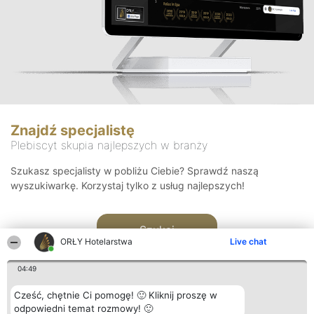
Znajdź specjalistę
Plebiscyt skupia najlepszych w branży
Szukasz specjalisty w pobliżu Ciebie? Sprawdź naszą
wyszukiwarkę. Korzystaj tylko z usług najlepszych!
Szukaj
ORŁY Hotelarstwa
Live chat
04:49
Cześć, chętnie Ci pomogę! 🙂 Kliknij proszę w
odpowiedni temat rozmowy! 🙂