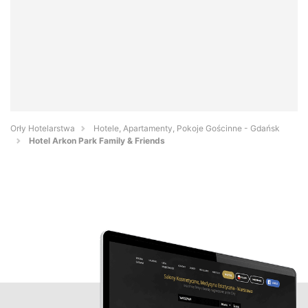
Orły Hotelarstwa
Hotele, Apartamenty, Pokoje Gościnne - Gdańsk
Hotel Arkon Park Family & Friends