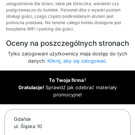
udogodnienia dla dzieci, takie jak łóżeczka, wanienki czy
podgrzewacze do butelek. Personel dba o wysoki poziom
obsługi gości, czego często podkreślanym atutem jest
pomocna postawa. Na terenie całego hotelu dostępne jest
bezpłatne WiFi i parking dla gości.
Oceny na poszczególnych stronach
Tylko zalogowani użytkownicy maja dostęp do tych
danych.
Kliknij, aby się zalogować.
To Twoja firma
?
Gratulacje!
Sprawdź jak odebrać materiały
promocyjne!
Gdańsk
ul. Śląska 10