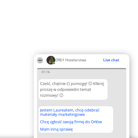
ORŁY Hotelarstwa
Live chat
01:16
Cześć, chętnie Ci pomogę! 🙂 Kliknij
proszę w odpowiedni temat
rozmowy! 🙂
Jestem Laureatem, chcę odebrać
materiały marketingowe
Chcę zgłosić swoją firmę do Orłów
Mam inną sprawę