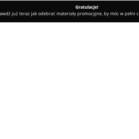
Gratulacje!
awdź już teraz jak odebrać materiały promocyjne, by móc w pełni c
ścinne - Iława
PORT 110
O firmie:
Port 110
to trzygwiazdkowy hot
nad brzegiem jeziora Jeziorak,
dwie części. Obiekt ten wyróżn
szeroką gamą aktywności, co
wypoczynku, jak i możliwości 
elementem hotelu jest nowocze
wyposażona w dwa pomosty z p
elektrycznych, a także węzeł sa
Oferta obejmuje również możli