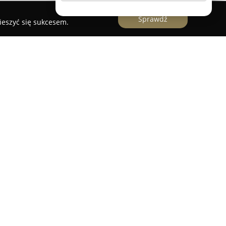
Sprawdź
ieszyć się sukcesem.
el położony w Iławie, malowniczo zlokalizowany
 w okolicy mostu dzielącego zbiornik wodny na
ia się komfortową atmosferą, łącząc relaks z
 odpowiada osobom poszukującym zarówno
aktywnego spędzania czasu. Charakterystycznym
sna, własna marina, unikatowa w Iławie,
ełnym dostępem do przyłączy wodnych i
nitarny z toaletami i natryskami dla żeglarzy.
wość wynajęcia luksusowej motorówki ze