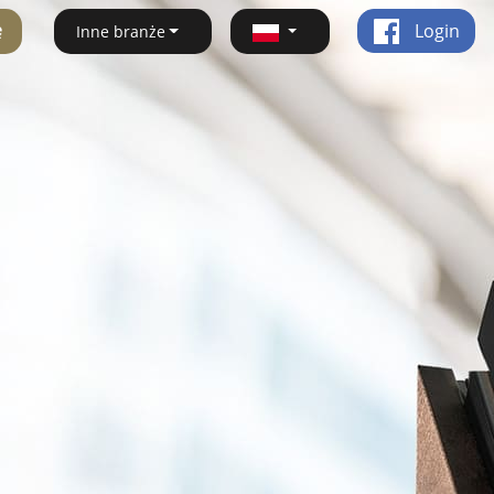
ę
Login
Inne branże