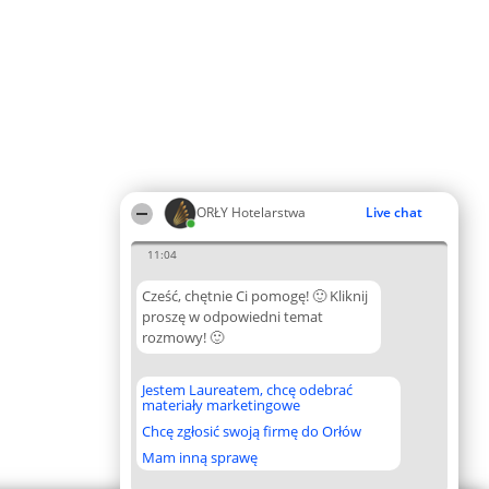
ORŁY Hotelarstwa
Live chat
11:04
Cześć, chętnie Ci pomogę! 🙂 Kliknij
proszę w odpowiedni temat
rozmowy! 🙂
Jestem Laureatem, chcę odebrać
materiały marketingowe
Chcę zgłosić swoją firmę do Orłów
Mam inną sprawę