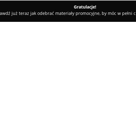
Gratulacje!
awdź już teraz jak odebrać materiały promocyjne, by móc w pełni c
ścinne - Białystok
Restauracja Regiment 1884
O firmie:
Restauracja Regiment 1884
zna
ulicy Romualda Traugutta 3 w B
czterogwiazdkowego Hotelu Tra
64. Kazańskiego Pułku Piechoty 
historyczny klimat z nowoczes
Tomasza Siwkowskiego oferuje 
Białegostoku, przygotowywane 
zapewniając wyjątkowe dozna
Restauracja cechuje się elegan