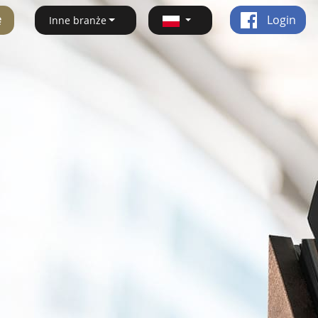
ę
Login
Inne branże