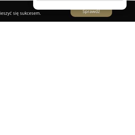
Sprawdź
ieszyć się sukcesem.
jduje się w zabytkowej willi z 1884 roku przy
iałymstoku, będąc integralną częścią
ugutta3. Jej historia nawiązuje do czasów sztabu
oraz kasyna oficerskiego, a współcześnie łączy
ną kuchnią. Lokal prowadzony przez Szefa Kuchni
dania inspirowane tradycją kulinarną dawnego
z lokalnych, starannie dobranych produktów,
nia smakowe.
ckim wystrojem oraz przyjemną atmosferą, a jej