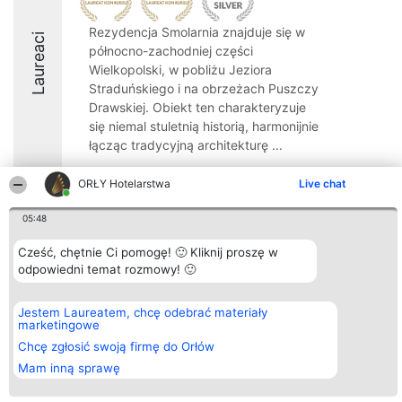
Rezydencja Smolarnia znajduje się w
Laureaci
północno-zachodniej części
Wielkopolski, w pobliżu Jeziora
Straduńskiego i na obrzeżach Puszczy
Drawskiej. Obiekt ten charakteryzuje
się niemal stuletnią historią, harmonijnie
łącząc tradycyjną architekturę ...
8.7
ORŁY Hotelarstwa
Live chat
05:48
Organizator plebiscytu
Plebiscyt
Kontakt
Cześć, chętnie Ci pomogę! 🙂 Kliknij proszę w
Bright Side Solutions sp. z o.
Laureaci
Kontakt
odpowiedni temat rozmowy! 🙂
o. sp. k.
Lista
ul. Ruska 22
wszystkich
Wrocław 50-079
Laureatów
KRS 0000749100 | Regon
Zasady
Jestem Laureatem, chcę odebrać materiały
381313360 | NIP 8943132676
Regulamin
marketingowe
+48 508 492 400
Polityka
Chcę zgłosić swoją firmę do Orłów
Prywatności
Mam inną sprawę