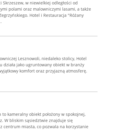
 Skrzeszew, w niewielkiej odległości od
łymi polami oraz malowniczymi lasami, a także
Zegrzyńskiego. Hotel i Restauracja "Różany
.
wniczej Lesznowoli, niedaleko stolicy, Hotel
ku działa jako ugruntowany obiekt w branży
 wyjątkowy komfort oraz przyjazną atmosferę.
 to kameralny obiekt położony w spokojnej,
sz. W bliskim sąsiedztwie znajduje się
az centrum miasta, co pozwala na korzystanie