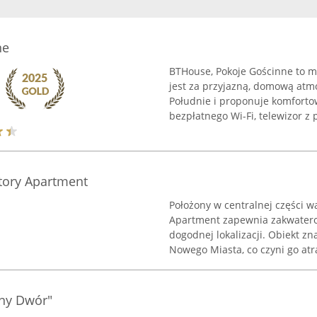
ne
BTHouse, Pokoje Gościnne to m
jest za przyjazną, domową atmo
Południe i proponuje komfort
bezpłatnego Wi-Fi, telewizor z p
tory Apartment
Położony w centralnej części 
Apartment zapewnia zakwatero
dogodnej lokalizacji. Obiekt zn
Nowego Miasta, co czyni go atra
any Dwór"