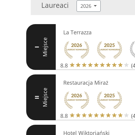
Laureaci
2026
La Terrazza
Miejsce
I
8.8
(
Restauracja Miraż
Miejsce
II
8.8
(
Hotel Wiktoriański