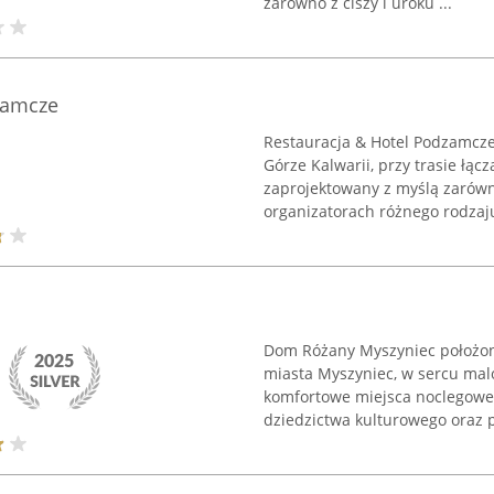
zarówno z ciszy i uroku ...
zamcze
Restauracja & Hotel Podzamcze
Górze Kalwarii, przy trasie łąc
zaprojektowany z myślą zarówno
organizatorach różnego rodzaju
Dom Różany Myszyniec położony 
miasta Myszyniec, w sercu mal
komfortowe miejsca noclegowe
dziedzictwa kulturowego oraz p