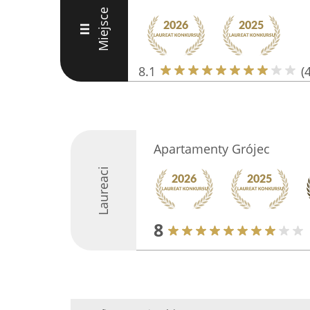
Miejsce
III
8.1
(
Apartamenty Grójec
Laureaci
8