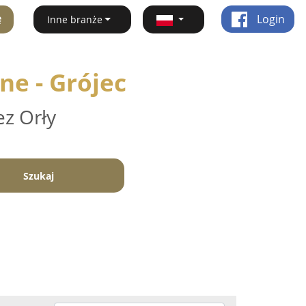
ę
Login
Inne branże
ne - Grójec
ez Orły
Szukaj