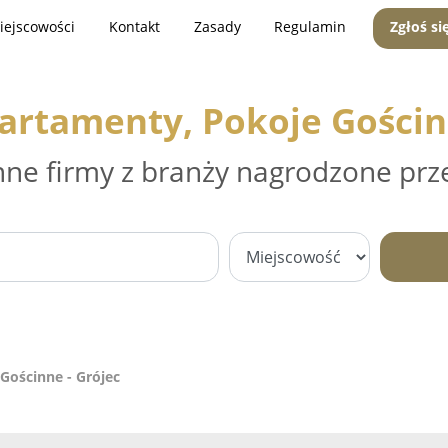
iejscowości
Kontakt
Zasady
Regulamin
Zgłoś si
artamenty, Pokoje Gościn
nne firmy z branży nagrodzone prz
Gościnne - Grójec