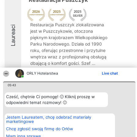
Restauracja Puszczyk zlokalizowana
Laureaci
jest w Puszczykowie, otoczona
pięknym krajobrazem Wielkopolskiego
Parku Narodowego. Działa od 1990
roku, oferując przestronne i przytulne
wnętrza wraz z profesjonalną obsługą
dbającą o komfort gości. Szef ...
9.1
ORŁY Hotelarstwa
Live chat
05:43
Organizator plebiscytu
Plebiscyt
Kontakt
Cześć, chętnie Ci pomogę! 🙂 Kliknij proszę w
Bright Side Solutions sp. z o.
Laureaci
Kontakt
odpowiedni temat rozmowy! 🙂
o. sp. k.
Lista
ul. Ruska 22
wszystkich
Wrocław 50-079
Laureatów
Jestem Laureatem, chcę odebrać materiały
KRS 0000749100 | Regon
Zasady
marketingowe
381313360 | NIP 8943132676
Regulamin
+48 508 492 400
Chcę zgłosić swoją firmę do Orłów
Polityka
Prywatności
Mam inną sprawę