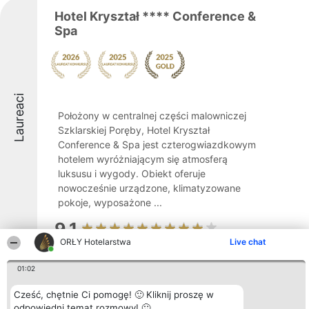
Hotel Kryształ **** Conference &
Spa
Laureaci
Położony w centralnej części malowniczej
Szklarskiej Poręby, Hotel Kryształ
Conference & Spa jest czterogwiazdkowym
hotelem wyróżniającym się atmosferą
luksusu i wygody. Obiekt oferuje
nowocześnie urządzone, klimatyzowane
pokoje, wyposażone ...
9.1
ORŁY Hotelarstwa
Live chat
01:02
Arnika Górska Pokoje gościnne
Cześć, chętnie Ci pomogę! 🙂 Kliknij proszę w
odpowiedni temat rozmowy! 🙂