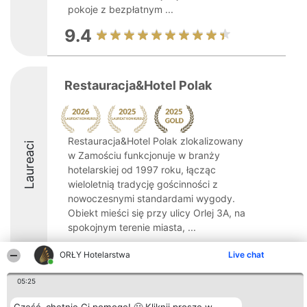
pokoje z bezpłatnym ...
9.4
Restauracja&Hotel Polak
Restauracja&Hotel Polak zlokalizowany
Laureaci
w Zamościu funkcjonuje w branży
hotelarskiej od 1997 roku, łącząc
wieloletnią tradycję gościnności z
nowoczesnymi standardami wygody.
Obiekt mieści się przy ulicy Orlej 3A, na
spokojnym terenie miasta, ...
9
ORŁY Hotelarstwa
Live chat
05:25
Organizator plebiscytu
Plebiscyt
Kontakt