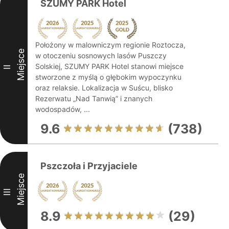
SZUMY PARK Hotel
Położony w malowniczym regionie Roztocza,
Miejsce
w otoczeniu sosnowych lasów Puszczy
Solskiej, SZUMY PARK Hotel stanowi miejsce
II
stworzone z myślą o głębokim wypoczynku
oraz relaksie. Lokalizacja w Suścu, blisko
Rezerwatu „Nad Tanwią” i znanych
wodospadów, ...
9.6
(738)
Pszczoła i Przyjaciele
Miejsce
III
8.9
(29)